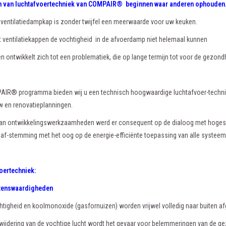
n van luchtafvoertechniek van COMPAIR® beginnen waar anderen ophoude
 ventilatiedampkap is zonder twijfel een meerwaarde voor uw keuken.
dat ventilatiekappen de vochtigheid in de afvoerdamp niet helemaal kunnen
en ontwikkelt zich tot een problematiek, die op lange termijn tot voor de gezon
AIR® programma bieden wij u een technisch hoogwaardige luchtafvoer-techniek
w en renovatieplanningen.
 van ontwikkelingswerkzaamheden werd er consequent op de dialoog met hogesch
 af-stemming met het oog op de energie-efficiënte toepassing van alle systee
oertechniek:
tenswaardigheden
htigheid en koolmonoxide (gasfornuizen) worden vrijwel volledig naar buiten a
wijdering van de vochtige lucht wordt het gevaar voor belemmeringen van de gez