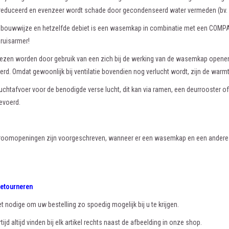
educeerd en evenzeer wordt schade door gecondenseerd water vermeden (bv. 
de bouwwijze en hetzelfde debiet is een wasemkap in combinatie met een CO
eruisarmer!
iezen worden door gebruik van een zich bij de werking van de wasemkap opene
rd. Omdat gewoonlijk bij ventilatie bovendien nog verlucht wordt, zijn de warmt
 luchtafvoer voor de benodigde verse lucht, dit kan via ramen, een deurrooster
evoerd.
troomopeningen zijn voorgeschreven, wanneer er een wasemkap en een andere v
.
retourneren
et nodige om uw bestelling zo spoedig mogelijk bij u te krijgen.
tijd altijd vinden bij elk artikel rechts naast de afbeelding in onze shop.