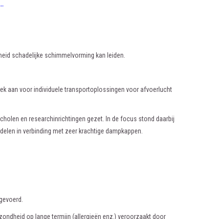
n…
dheid schadelijke schimmelvorming kan leiden.
 aan voor individuele transportoplossingen voor afvoerlucht
olen en researchinrichtingen gezet. In de focus stond daarbij
mdelen in verbinding met zeer krachtige dampkappen.
fgevoerd.
ondheid op lange termijn (allergieën enz.) veroorzaakt door