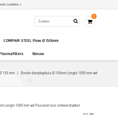
Bestellen - €0,00
Inloggen
over cookies »
0
COMPAIR STEEL Flow Ø 150mm
Plasmafilters
Nieuw
 Ø 150 mm
/
Ronde dampkapbuis Ø 150mm Lengte 1000 mm wit
m Lengte 1000 mm wit Passend voor omkeerstukken
Incl. btw