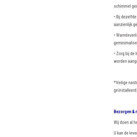
schimmel ger
• Bij dezelf
aanzienlijk g
• Warmteverl
geminimalisee
• Zorg bij de
worden aang
*Veilige nas
geïnstalleerd
Bezorgen & 
Wij doen al h
U kan de lever