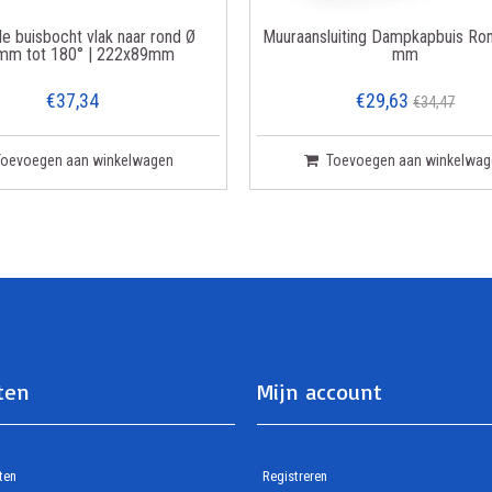
le buisbocht vlak naar rond Ø
Muuraansluiting Dampkapbuis Ro
mm tot 180° | 222x89mm
mm
€37,34
€29,63
€34,47
Toevoegen aan winkelwagen
Toevoegen aan winkelwag
ten
Mijn account
ten
Registreren