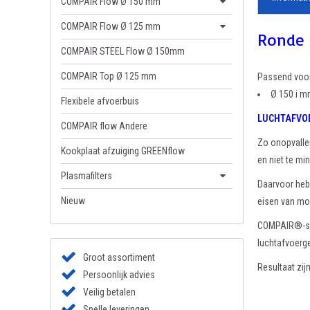
COMPAIR Flow Ø 150 mm
COMPAIR Flow Ø 125 mm
Ronde
COMPAIR STEEL Flow Ø 150mm
COMPAIR Top Ø 125 mm
Passend voo
Ø 150 i 
Flexibele afvoerbuis
LUCHTAFVOER 
COMPAIR flow Andere
Zo onopvallen
Kookplaat afzuiging GREENflow
en niet te mi
Plasmafilters
Daarvoor hebb
Nieuw
eisen van mo
COMPAIR®-sys
luchtafvoerge
Groot assortiment
Resultaat zij
Persoonlijk advies
Veilig betalen
Snelle leveringen