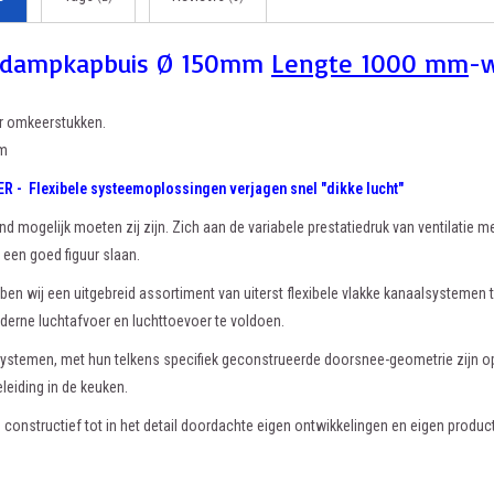
 dampkapbuis Ø 150mm
Lengte 1000 mm
-w
r omkeerstukken.
mm
- Flexibele systeemoplossingen verjagen snel "dikke lucht"
d mogelijk moeten zij zijn. Zich aan de variabele prestatiedruk van ventilati
n een goed figuur slaan.
en wij een uitgebreid assortiment van uiterst flexibele vlakke kanaalsystemen
derne luchtafvoer en luchttoevoer te voldoen.
temen, met hun telkens specifiek geconstrueerde doorsnee-geometrie zijn op
leiding in de keuken.
n constructief tot in het detail doordachte eigen ontwikkelingen en eigen product