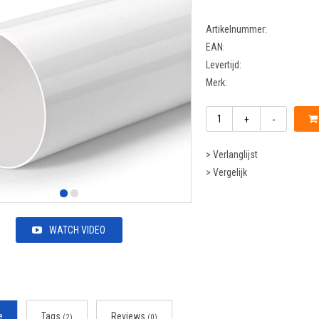
Artikelnummer:
EAN:
Levertijd:
Merk:
+
-
> Verlanglijst
> Vergelijk
WATCH VIDEO
e
Tags
Reviews
(2)
(0)