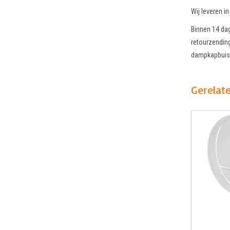
Wij leveren i
Binnen 14 dag
retourzending
dampkapbuis,
Gerelat