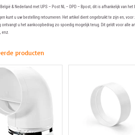
n België & Nederland met UPS – Post NL – DPD – Bpost, dit is afhankelijk van het b
en kunt u uw bestelling retourneren. Het artikel dient ongebruikt te zijn en, voor 
 ontvangt u het aankoopbedrag zo spoedig mogelijk terug. Dit geldt voor alle a
 enz.
eerde producten