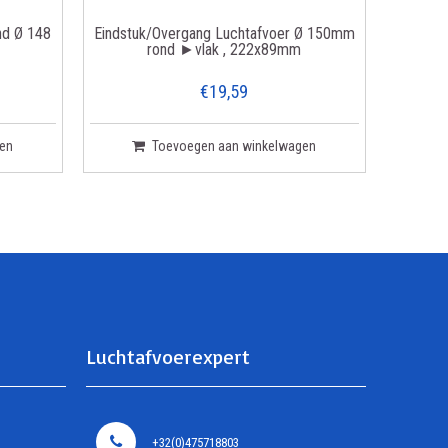
nd Ø 148
Eindstuk/Overgang Luchtafvoer Ø 150mm
rond ►vlak , 222x89mm
€19,59
en
Toevoegen aan winkelwagen
Luchtafvoerexpert
+32(0)475718803