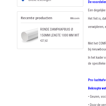
De voordele
Een degelijke
Recente producten
Wissen
Het feit is, 
verwijderen, 
RONDE DAMPKAPBUIS Ø
150MM LENGTE 1000 MM WIT
€27,62
Met het COMP
bij nieuwbou
In het kader
de specifieke
Pro-luchtafv
Beknopte we
• Geuren, voc
• Door de ver