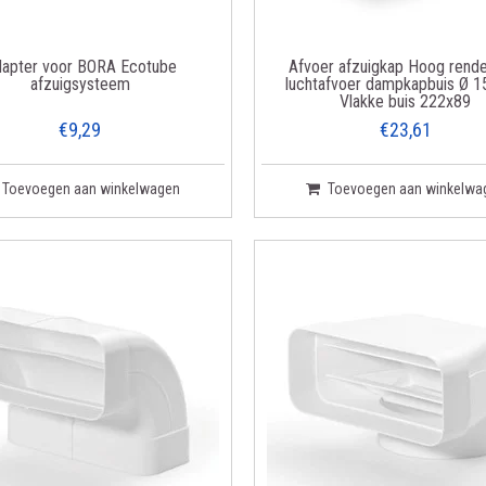
eerde opening druk verhindert klepperen
ge opening reeds bij geringe volumestroom
apter voor BORA Ecotube
Afvoer afzuigkap Hoog rend
llingen, geen klepper geluiden
afzuigsysteem
luchtafvoer dampkapbuis Ø
Vlakke buis 222x89
& retourneren
€9,29
€23,61
 het nodige om uw bestelling zo spoedig mogelijk bij u te krijgen.
Toevoegen aan winkelwagen
Toevoegen aan winkelwa
ertijd altijd vinden bij elk artikel rechts naast de afbeelding in onze shop
 in België & Nederland
met UPS – Post NL – DPD – Bpost, dit is afhankelijk van h
gen kunt u uw bestelling retourneren. Het artikel dient ongebruikt te zijn en, voo
ng ontvangt u het aankoopbedrag zo spoedig mogelijk terug. Dit geldt voor alle 
urdoorvoer, Flexibele afvoerbuis, enz.