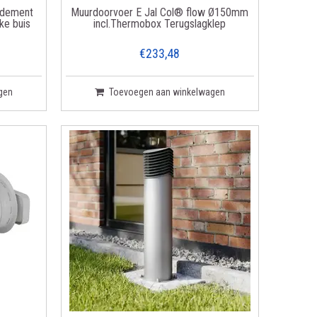
ndement
Muurdoorvoer E Jal Col® flow Ø150mm
ke buis
incl.Thermobox Terugslagklep
€233,48
gen
Toevoegen aan winkelwagen