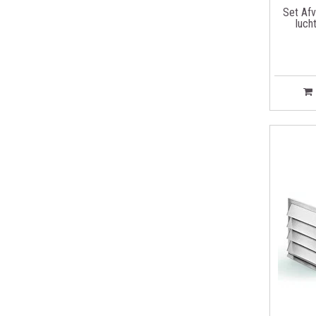
Set Af
luch