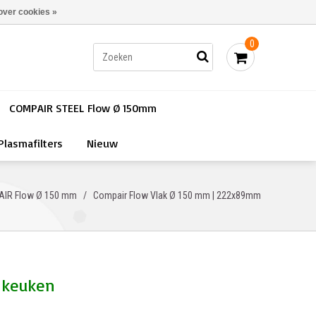
Bestellen - €0,00
Inloggen
over cookies »
0
COMPAIR STEEL Flow Ø 150mm
Plasmafilters
Nieuw
IR Flow Ø 150 mm
/
Compair Flow Vlak Ø 150 mm | 222x89mm
e keuken