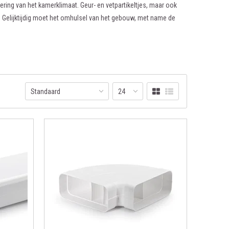
tering van het kamerklimaat. Geur- en vetpartikeltjes, maar ook
 Gelijktijdig moet het omhulsel van het gebouw, met name de
rmteverliezen door het ShutterTec isolatiesysteem wanneer zij
jk van de voor muurdoorvoerunits gebruikelijke isolatie -
Standaard
24
vendien worden ongewenste trillingen en klepper geluiden als
doorvoer in Ø 125 en Ø 150 mm beschikbaar. Bovendien is de
voor verticale montage geschikt.(luchtafvoer geleiding naar het