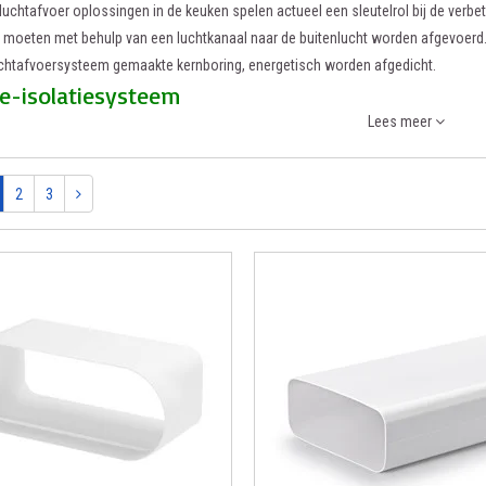
e luchtafvoer oplossingen in de keuken spelen actueel een sleutelrol bij de verbe
 moeten met behulp van een luchtkanaal naar de buitenlucht worden afgevoerd.
chtafvoersysteem gemaakte kernboring, energetisch worden afgedicht.
-isolatiesysteem
Lees meer
aximaliseert de efficiëntie van een wasemkap en verhindert stromings- en wa
gebruikt. Met een U waarde van 2,2 W/(m²K) onderscheidt THERMOBOX zich duideli
2
3
bereikt als component een met isolatieramen vergelijkbare isolatiewerking. Bo
de windbelasting vermeden.
HERMOBOX is in verbinding met de buitenjaloesie "Col" als systeem met muur
ls extra set voor bestaande Naber® muurdoorvoerunits verkrijgbaar en is ook 
tief opening- en sluitmechanisme
oor gecertificeerd
sch openen en sluiten