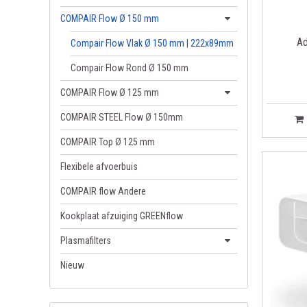
gedefini
COMPAIR Flow Ø 150 mm
volledi
Ad
Compair Flow Vlak Ø 150 mm | 222x89mm
geen tri
Compair Flow Rond Ø 150 mm
Bezorgen 
COMPAIR Flow Ø 125 mm
Wij doen al
COMPAIR STEEL Flow Ø 150mm
U kan de lev
COMPAIR Top Ø 125 mm
Wij leveren
Flexibele afvoerbuis
Binnen 14 da
COMPAIR flow Andere
retourzendi
dampkap, mu
Kookplaat afzuiging GREENflow
Plasmafilters
Nieuw