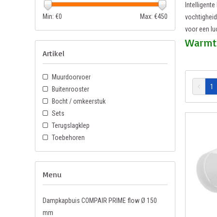
Intelligent
Min: €
0
Max: €
450
vochtigheid
voor een lu
Warmte
Artikel
THERMOBOX m
Muurdoorvoer
niet wordt 
1
Buitenrooster
waarden en 
Bocht / omkeerstuk
gevolg van 
Sets
De Naber® T
Terugslagklep
THERMOBOX a
Toebehoren
dak).
Innova
Menu
Blower-D
Dampkapbuis COMPAIR PRIME flow Ø 150
magneti
mm