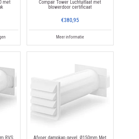
0 met
Compair Tower Luchtuitlaat met
ak
blowerdoor certificaat
€380,95
gen
Meer informatie
mm RVS
Afvoer dampkap gevel Ø150mm Met