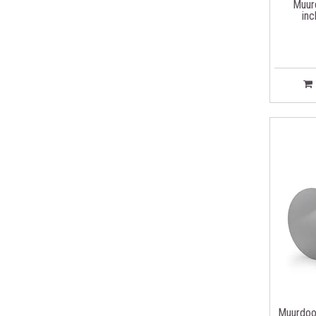
Muur
in
Muurdoo