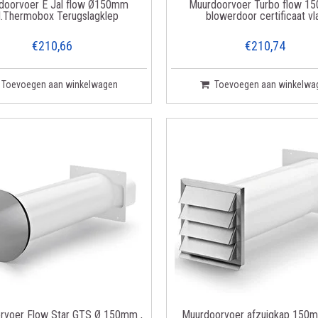
doorvoer E Jal flow Ø150mm
Muurdoorvoer Turbo flow 15
cl.Thermobox Terugslagklep
blowerdoor certificaat vl
€210,66
€210,74
Toevoegen aan winkelwagen
Toevoegen aan winkelwa
rvoer Flow Star GTS Ø 150mm ,
Muurdoorvoer afzuigkap 150