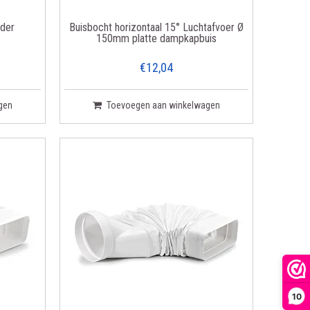
nder
Buisbocht horizontaal 15° Luchtafvoer Ø
150mm platte dampkapbuis
€12,04
gen
Toevoegen aan winkelwagen
10