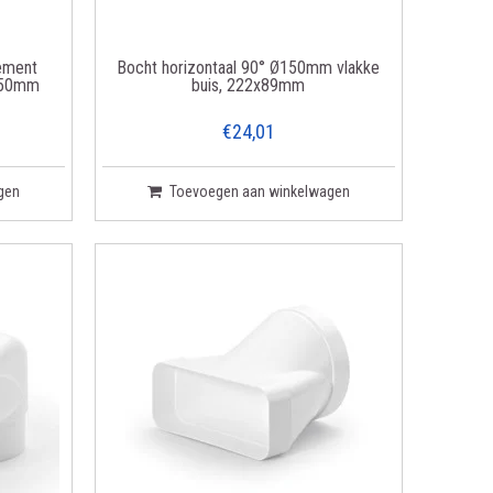
ement
Bocht horizontaal 90° Ø150mm vlakke
 150mm
buis, 222x89mm
€24,01
gen
Toevoegen aan winkelwagen
et bestelde artikel.
r zover mogelijk, verpakt in de originele verpakking. Na
artikelen in onze shop, waaronder: luchtafvoer, Terugslagklep