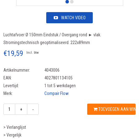
WATCH VIDEO
Luchtafvoer Ø 150mm Eindstuk / Overgang rond ► vlak.
Stromingstechnisch geoptimaliseerd. 222x89mm
€19,59
Incl. btw
Artikelnummer:
4043006
EAN:
4027801134105
Levertijd:
1 tot 5 werkdagen
Merk:
Compair Flow
TOEVOEGEN AAN WIN
+
-
> Verlanglijst
> Vergelijk