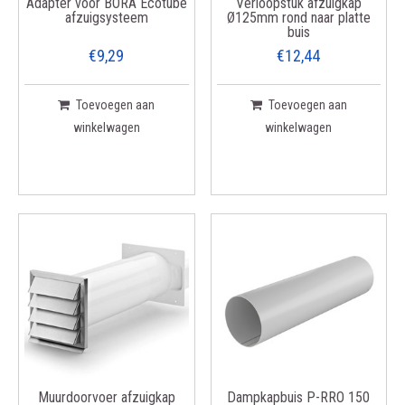
Adapter voor BORA Ecotube
Verloopstuk afzuigkap
afzuigsysteem
Ø125mm rond naar platte
buis
€9,29
€12,44
Toevoegen aan
Toevoegen aan
winkelwagen
winkelwagen
Muurdoorvoer afzuigkap
Dampkapbuis P-RRO 150