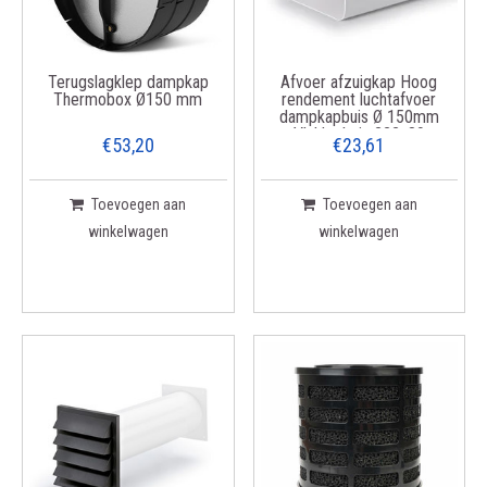
Terugslagklep dampkap
Afvoer afzuigkap Hoog
Thermobox Ø150 mm
rendement luchtafvoer
dampkapbuis Ø 150mm
Vlakke buis 222x89
€53,20
€23,61
Toevoegen aan
Toevoegen aan
winkelwagen
winkelwagen