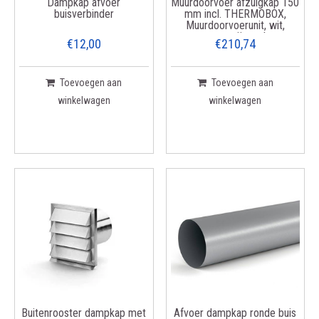
Dampkap afvoer
Muurdoorvoer afzuigkap 150
buisverbinder
mm incl. THERMOBOX,
Muurdoorvoerunit, wit,
roestvrij staal
€12,00
€210,74
Toevoegen aan
Toevoegen aan
winkelwagen
winkelwagen
Buitenrooster dampkap met
Afvoer dampkap ronde buis