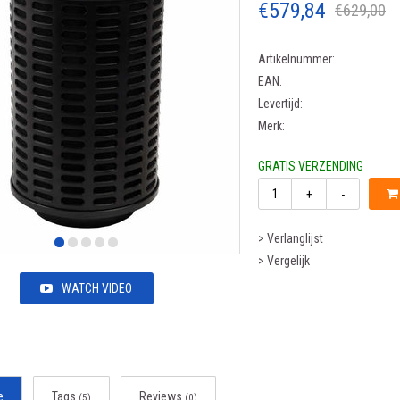
€579,84
€629,00
Artikelnummer:
EAN:
Levertijd:
Merk:
GRATIS VERZENDING
+
-
> Verlanglijst
> Vergelijk
WATCH VIDEO
e
Tags
Reviews
(5)
(0)