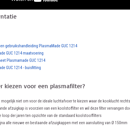
ntatie
ie en gebruikshandleiding PlasmaMade GUC 1214
de GUC 1214 maatvoering
heet Plasmamade GUC 1214
e GUC 1214 - buisfitting
 kiezen voor een plasmafilter?
e mogelijk niet om voor de ideale luchtafvoer te kiezen waar de kooklucht recht
de afzuigkap is voorzien van een koolstoffilter en wil deze filter vervangen d
e loop der jaren ten opzichte van de standaard koolstooffilters
ijna alle nieuwe en bestaande afzuigkappen met een aansluiting van Ø 150mm