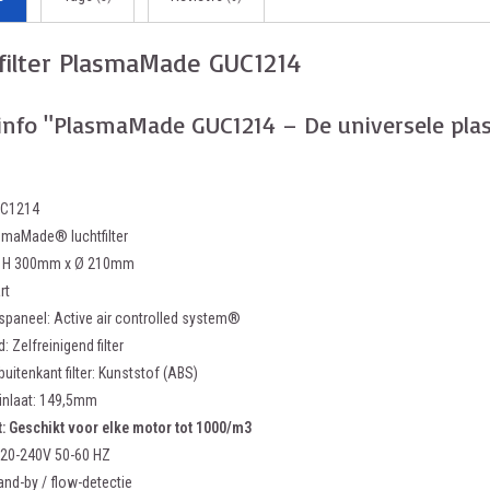
filter PlasmaMade GUC1214
info "PlasmaMade GUC1214 – De universele plas
UC1214
smaMade® luchtfilter
: H 300mm x Ø 210mm
rt
spaneel: Active air controlled system®
 Zelfreinigend filter
buitenkant filter: Kunststof (ABS)
 inlaat: 149,5mm
t: Geschikt voor elke motor tot 1000/m3
220-240V 50-60 HZ
and-by / flow-detectie