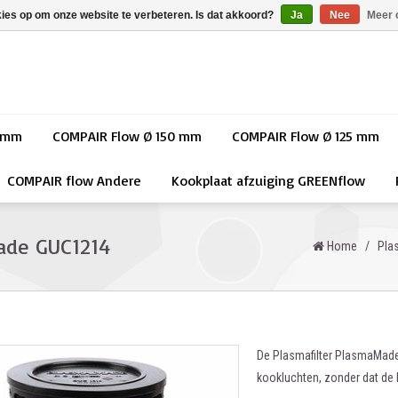
kies op om onze website te verbeteren. Is dat akkoord?
Ja
Nee
Meer 
0 mm
COMPAIR Flow Ø 150 mm
COMPAIR Flow Ø 125 mm
COMPAIR flow Andere
Kookplaat afzuiging GREENflow
ade GUC1214
Home
/
Plas
De Plasmafilter PlasmaMade
kookluchten, zonder dat de l