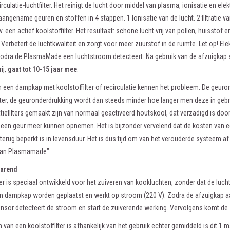
rculatie-luchtfilter. Het reinigt de lucht door middel van plasma, ionisatie en ele
aangename geuren en stoffen in 4 stappen. 1 Ionisatie van de lucht. 2 filtratie van
m.v. een actief koolstoffilter. Het resultaat: schone lucht vrij van pollen, huisst
 Verbetert de luchtkwaliteit en zorgt voor meer zuurstof in de ruimte. Let op! Ele
odra de PlasmaMade een luchtstroom detecteert. Na gebruik van de afzuigkap scha
ij,
gaat tot 10-15 jaar mee
.
 een dampkap met koolstoffilter of recirculatie kennen het probleem. De geuron
lter, de geuronderdrukking wordt dan steeds minder hoe langer men deze in gebr
atiefilters gemaakt zijn van normaal geactiveerd houtskool, dat verzadigd is do
 geen geur meer kunnen opnemen. Het is bijzonder vervelend dat de kosten van e
r terug beperkt is in levensduur. Het is dus tijd om van het verouderde systeem 
 van Plasmamade".
parend
er is speciaal ontwikkeld voor het zuiveren van kookluchten, zonder dat de lucht
 dampkap worden geplaatst en werkt op stroom (220 V). Zodra de afzuigkap aan 
nsor detecteert de stroom en start de zuiverende werking. Vervolgens komt de 
 van een koolstoffilter is afhankelijk van het gebruik echter gemiddeld is dit 1 ma