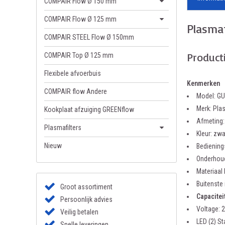
COMPAIR Flow Ø 150 mm
COMPAIR Flow Ø 125 mm
Plasma
COMPAIR STEEL Flow Ø 150mm
Product
COMPAIR Top Ø 125 mm
Flexibele afvoerbuis
Kenmerken
COMPAIR flow Andere
Model: G
Merk: Pla
Kookplaat afzuiging GREENflow
Afmeting
Plasmafilters
Kleur: zwa
Nieuw
Bediening
Onderhoud:
Materiaal 
Buitenste
Groot assortiment
Capacitei
Persoonlijk advies
Voltage: 
Veilig betalen
LED (2) St
Snelle leveringen