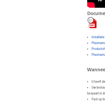
Docume
Installat
Plasmama
Products
Plasmamad
Wanneer
U heeft d
Uw bestaan
bespaart in d
Past op b