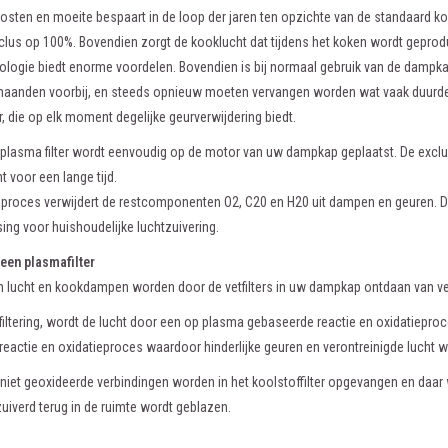
kosten en moeite bespaart in de loop der jaren ten opzichte van de standaard kool
lus op 100%. Bovendien zorgt de kooklucht dat tijdens het koken wordt geprodu
ogie biedt enorme voordelen. Bovendien is bij normaal gebruik van de dampkap 
aanden voorbij, en steeds opnieuw moeten vervangen worden wat vaak duurder i
er, die op elk moment degelijke geurverwijdering biedt.
plasma filter wordt eenvoudig op de motor van uw dampkap geplaatst. De excl
ht voor een lange tijd.
sproces verwijdert de restcomponenten O2, C20 en H20 uit dampen en geuren. Da
sing voor huishoudelijke luchtzuivering.
een plasmafilter
 lucht en kookdampen worden door de vetfilters in uw dampkap ontdaan van vet
iltering, wordt de lucht door een op plasma gebaseerde reactie en oxidatiepro
reactie en oxidatieproces waardoor hinderlijke geuren en verontreinigde lucht w
 niet geoxideerde verbindingen worden in het koolstoffilter opgevangen en daa
iverd terug in de ruimte wordt geblazen.