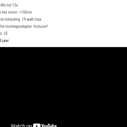
240v tot 12v
n het snoer: <150cm.
en belasting: 19 watt max.
che montageadapter: Inclusief
en: CE
5 jaar