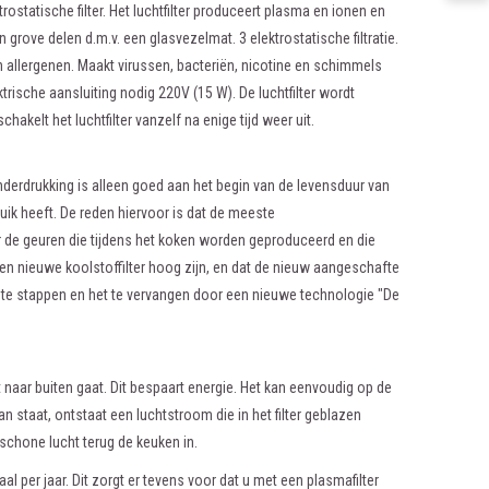
ktrostatische filter. Het luchtfilter produceert plasma en ionen en
 grove delen d.m.v. een glasvezelmat. 3 elektrostatische filtratie.
of en allergenen. Maakt virussen, bacteriën, nicotine en schimmels
ktrische aansluiting nodig 220V (15 W). De luchtfilter wordt
kelt het luchtfilter vanzelf na enige tijd weer uit.
derdrukking is alleen goed aan het begin van de levensduur van
uik heeft. De reden hiervoor is dat de meeste
or de geuren die tijdens het koken worden geproduceerd en die
en nieuwe koolstoffilter hoog zijn, en dat de nieuw aangeschafte
af te stappen en het te vervangen door een nieuwe technologie "De
 naar buiten gaat. Dit bespaart energie. Het kan eenvoudig op de
staat, ontstaat een luchtstroom die in het filter geblazen
schone lucht terug de keuken in.
al per jaar. Dit zorgt er tevens voor dat u met een plasmafilter