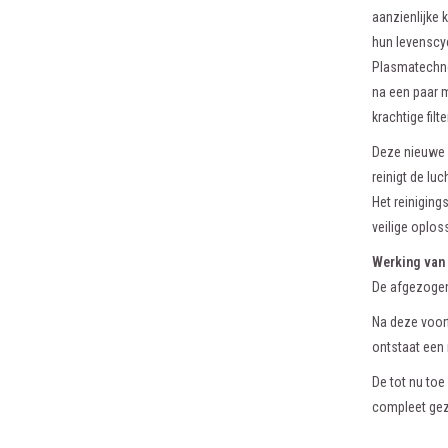
aanzienlijke 
hun levenscyc
Plasmatechnol
na een paar m
krachtige filt
Deze nieuwe 
reinigt de luc
Het reiniging
veilige oplos
Werking van 
De afgezogen
Na deze voorf
ontstaat een 
De tot nu toe
compleet gezu