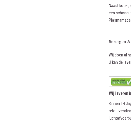
Naast kookgeu
een schonere
Plasmamade G
Bezorgen &
Wij doen al h
U kan de lever
Wij leveren 
Binnen 14 dag
retourzending
luchtafvoerb