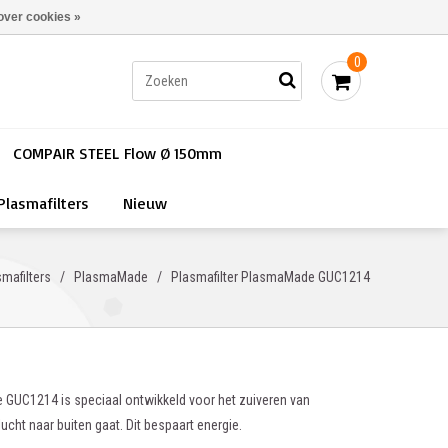
Bestellen - €0,00
Inloggen
over cookies »
0
COMPAIR STEEL Flow Ø 150mm
Plasmafilters
Nieuw
mafilters
/
PlasmaMade
/
Plasmafilter PlasmaMade GUC1214
 GUC1214 is speciaal ontwikkeld voor het zuiveren van
ucht naar buiten gaat. Dit bespaart energie.