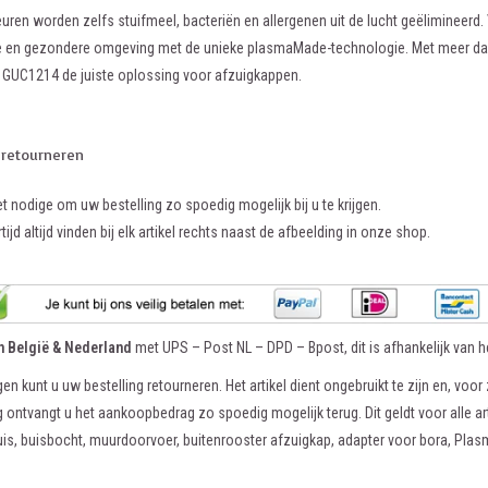
ren worden zelfs stuifmeel, bacteriën en allergenen uit de lucht geëlimineerd
 en gezondere omgeving met de unieke plasmaMade-technologie. Met meer dan 10
UC1214 de juiste oplossing voor afzuigkappen.
 retourneren
et nodige om uw bestelling zo spoedig mogelijk bij u te krijgen.
tijd altijd vinden bij elk artikel rechts naast de afbeelding in onze shop.
in België & Nederland
met UPS – Post NL – DPD – Bpost, dit is afhankelijk van he
en kunt u uw bestelling retourneren. Het artikel dient ongebruikt te zijn en, voor 
 ontvangt u het aankoopbedrag zo spoedig mogelijk terug. Dit geldt voor alle ar
uis, buisbocht, muurdoorvoer, buitenrooster afzuigkap, adapter voor bora, Pla