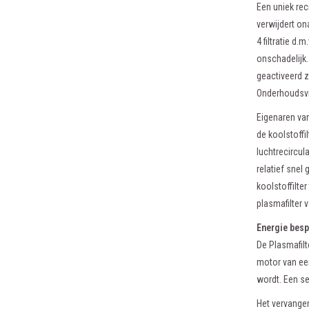
Een uniek reci
verwijdert on
4 filtratie d.
onschadelijk.
geactiveerd z
Onderhoudsvr
Eigenaren van
de koolstoffi
luchtrecircul
relatief snel
koolstoffilte
plasmafilter
Energie bes
De Plasmafilt
motor van een
wordt. Een se
Het vervangen