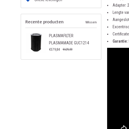
Adapter: 
Lengte va
Aangeslot
Recente producten
Wissen
Excentris
Certificat
PLASMAFILTER
Garantie: 
PLASMAMADE GUC1214
€579,84
€629,00