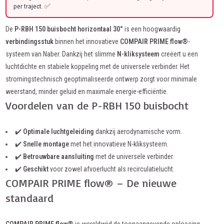
per traject. ✅
De
P-RBH 150 buisbocht horizontaal 30°
is een hoogwaardig
verbindingsstuk
binnen het innovatieve
COMPAIR PRIME flow®
-
systeem van Naber. Dankzij het slimme
N-kliksysteem
creëert u een
luchtdichte en stabiele koppeling met de universele verbinder. Het
stromingstechnisch geoptimaliseerde ontwerp zorgt voor minimale
weerstand, minder geluid en maximale energie-efficiëntie.
Voordelen van de P-RBH 150 buisbocht
✔️
Optimale luchtgeleiding
dankzij aerodynamische vorm.
✔️
Snelle montage
met het innovatieve N-kliksysteem.
✔️
Betrouwbare aansluiting
met de universele verbinder.
✔️
Geschikt
voor zowel afvoerlucht als recirculatielucht.
COMPAIR PRIME flow® – De nieuwe
standaard