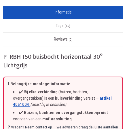
Informatie
Tags
(15)
Reviews
(0)
P-RBH 150 buisbocht horizontaal 30° –
Lichtgrijs
❗ Belangrijke montage-informatie
✔️ Bij
elke verbinding
(buizen, bochten,
overgangstukken) is een
buisverbinding
vereist —
artikel
4051004
(apart bij te bestellen)
.
✔️
Buizen, bochten en overgangstukken
zijn
niet
voorzien van een
mof-aansluiting
.
❓ Vragen? Neem contact op — we adviseren graag de juiste aantallen