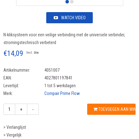
WATCH VIDEO
N-kliksysteem voor een veilige verbinding met de universele verbinder,
stromingstechnisch verbeterd
€14,09
Incl. btw
Artikelnummer:
4051007
EAN:
4027801197841
Levertijd:
1 tot 5 werkdagen
Merk:
Compair Prime Flow
TOEVOEGEN AAN WIN
+
-
> Verlanglijst
> Vergelijk