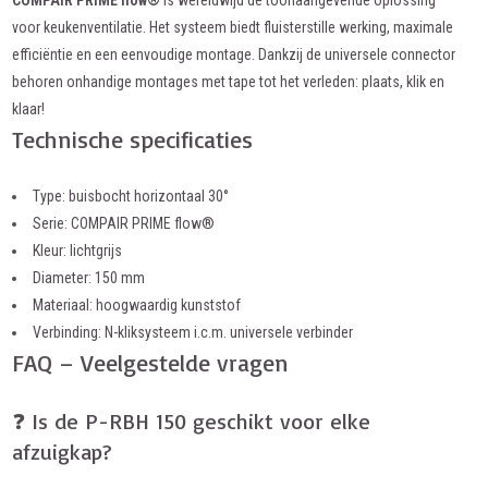
COMPAIR PRIME flow®
is wereldwijd de toonaangevende oplossing
voor keukenventilatie. Het systeem biedt fluisterstille werking, maximale
efficiëntie en een eenvoudige montage. Dankzij de universele connector
behoren onhandige montages met tape tot het verleden: plaats, klik en
klaar!
Technische specificaties
Type: buisbocht horizontaal 30°
Serie: COMPAIR PRIME flow®
Kleur: lichtgrijs
Diameter: 150 mm
Materiaal: hoogwaardig kunststof
Verbinding: N-kliksysteem i.c.m. universele verbinder
FAQ – Veelgestelde vragen
❓ Is de P-RBH 150 geschikt voor elke
afzuigkap?