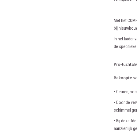
Met het COMP
bij nieuwbou
In het kader
de specifieke
Pro-luchtaf
Beknopte w
• Geuren, voc
• Door de ver
schimmel ger
• Bij dezelf
aanzienlijk g