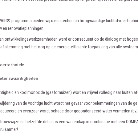
AIR® programma bieden wij u een technisch hoogwaardige luchtafvoer-techniek
w en renovatieplanningen.
 van ontwikkelingswerkzaamheden werd er consequent op de dialoog met hogesch
 af-stemming met het oog op de energie-efficiënte toepassing van alle systee
voertechniek:
etenswaardigheden
htigheid en koolmonoxide (gasfornuizen) worden vrijwel volledig naar buiten a
wijdering van de vochtige lucht wordt het gevaar voor belemmeringen van de gez
educeerd en evenzeer wordt schade door gecondenseerd water vermeden (bv. 
de bouwwijze en hetzelfde debiet is een wasemkap in combinatie met een CO
eruisarmer!