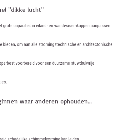
l "dikke lucht"
e met grote capaciteit in eiland- en wandwasemkappen aanpassen
 te bieden, om aan alle stromingstechnische en architectonische
perbest voorbereid voor een duurzame stuwdrukvrije
ies.
eginnen waar anderen ophouden…
dheid schadelijke schimmelvorming kan leiden.