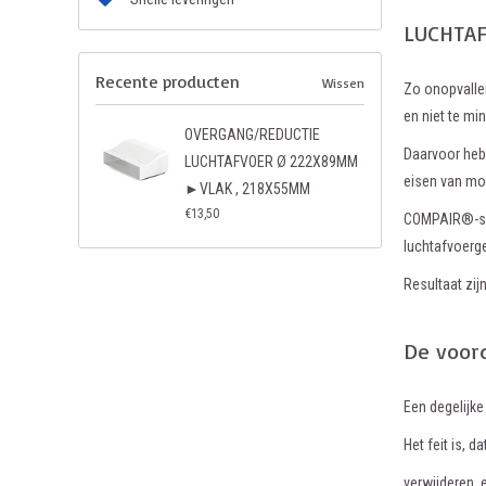
LUCHTAFV
Recente producten
Wissen
Zo onopvallen
en niet te mi
OVERGANG/REDUCTIE
Daarvoor hebb
LUCHTAFVOER Ø 222X89MM
eisen van mo
►VLAK , 218X55MM
€13,50
COMPAIR®-sys
luchtafvoerge
Resultaat zij
De voor
Een degelijke
Het feit is, 
verwijderen, 