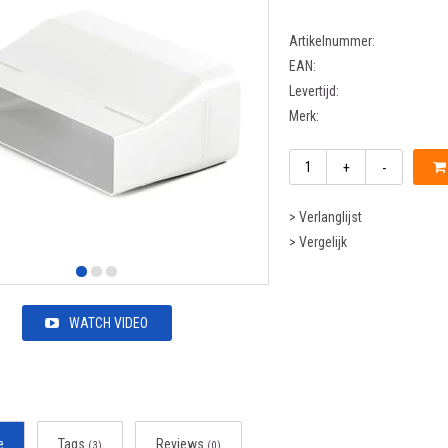
Artikelnummer:
EAN:
Levertijd:
Merk:
+
-
> Verlanglijst
> Vergelijk
WATCH VIDEO
e
Tags
Reviews
(3)
(0)