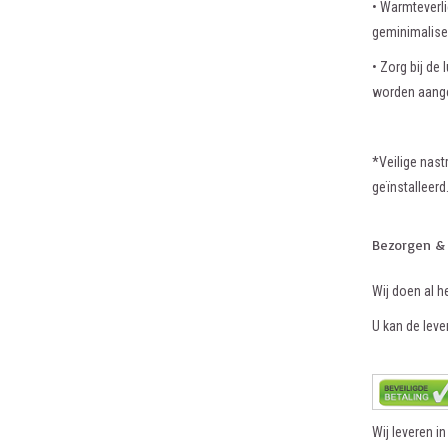
• Warmteverl
geminimalisee
• Zorg bij de
worden aang
*Veilige nas
geïnstalleerd
Bezorgen &
Wij doen al h
U kan de lever
Wij leveren i