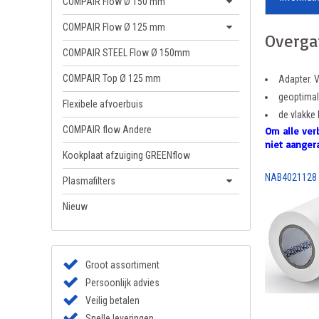
COMPAIR Flow Ø 150 mm
COMPAIR Flow Ø 125 mm
Overga
COMPAIR STEEL Flow Ø 150mm
COMPAIR Top Ø 125 mm
Adapter. 
geoptimal
Flexibele afvoerbuis
de vlakke
COMPAIR flow Andere
Om alle ver
niet aanger
Kookplaat afzuiging GREENflow
NAB4021128
Plasmafilters
Nieuw
Groot assortiment
Persoonlijk advies
Veilig betalen
Snelle leveringen