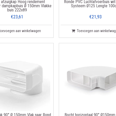
 afzuigkap Hoog rendement
Ronde PVC Luchtafvoerbuis wi
er dampkapbuis Ø 150mm Vlakke
Systeem Ø125 Lengte 10
buis 222x89
€23,61
€21,93
Toevoegen aan winkelwagen
Toevoegen aan winkelwag
k 90° Ø 150mm Vlak naar Rond
Bocht horizontaal 90° Ø150mm 