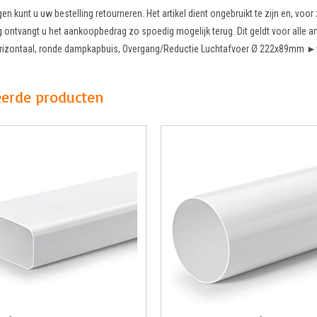
en kunt u uw bestelling retourneren. Het artikel dient ongebruikt te zijn en, voor 
 ontvangt u het aankoopbedrag zo spoedig mogelijk terug. Dit geldt voor alle ar
rizontaal, ronde dampkapbuis, Overgang/Reductie Luchtafvoer Ø 222x89mm ►
eerde producten