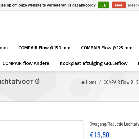
kies op om onze website te verbeteren. Is dat akkoord?
Ja
Nee
Meer 
0 mm
COMPAIR Flow Ø 150 mm
COMPAIR Flow Ø 125 mm
COMPAIR flow Andere
Kookplaat afzuiging GREENflow
uchtafvoer Ø
Home
/
COMPAIR Flow Ø 1
Overgang/Reductie Luchta
€13,50