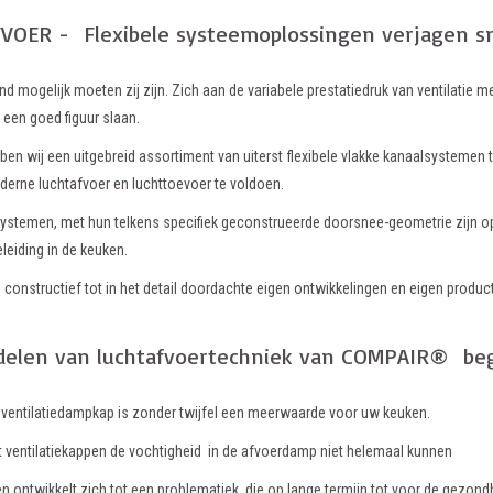
OER - Flexibele systeemoplossingen verjagen sne
d mogelijk moeten zij zijn. Zich aan de variabele prestatiedruk van ventilati
n een goed figuur slaan.
en wij een uitgebreid assortiment van uiterst flexibele vlakke kanaalsystemen
derne luchtafvoer en luchttoevoer te voldoen.
temen, met hun telkens specifiek geconstrueerde doorsnee-geometrie zijn op
leiding in de keuken.
n constructief tot in het detail doordachte eigen ontwikkelingen en eigen product
delen van luchtafvoertechniek van COMPAIR® b
 ventilatiedampkap is zonder twijfel een meerwaarde voor uw keuken.
dat ventilatiekappen de vochtigheid in de afvoerdamp niet helemaal kunnen
en ontwikkelt zich tot een problematiek, die op lange termijn tot voor de gezon