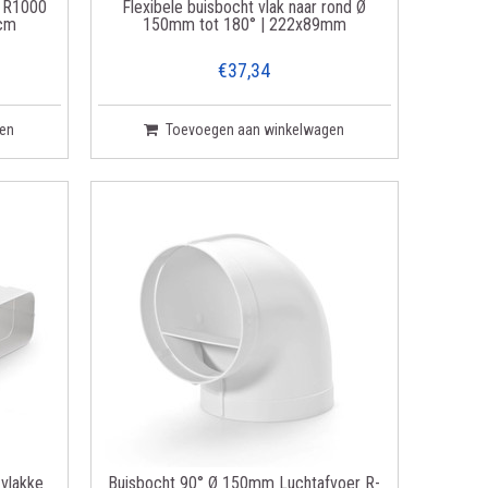
t R1000
Flexibele buisbocht vlak naar rond Ø
0cm
150mm tot 180° | 222x89mm
€37,34
en
Toevoegen aan winkelwagen
vlakke
Buisbocht 90° Ø 150mm Luchtafvoer R-