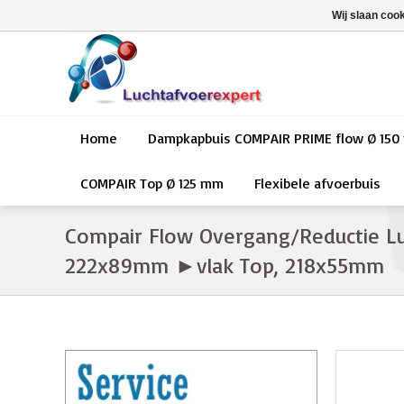
Wij slaan coo
Home
Dampkapbuis COMPAIR PRIME flow Ø 15
COMPAIR Top Ø 125 mm
Flexibele afvoerbuis
Compair Flow Overgang/Reductie L
222x89mm ►vlak Top, 218x55mm