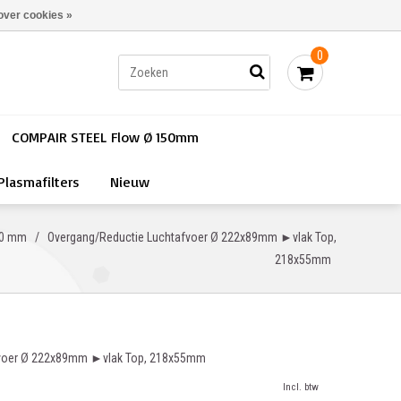
Bestellen - €0,00
Inloggen
over cookies »
0
COMPAIR STEEL Flow Ø 150mm
Plasmafilters
Nieuw
50 mm
/
Overgang/Reductie Luchtafvoer Ø 222x89mm ►vlak Top,
218x55mm
fvoer Ø 222x89mm ►vlak Top, 218x55mm
Incl. btw