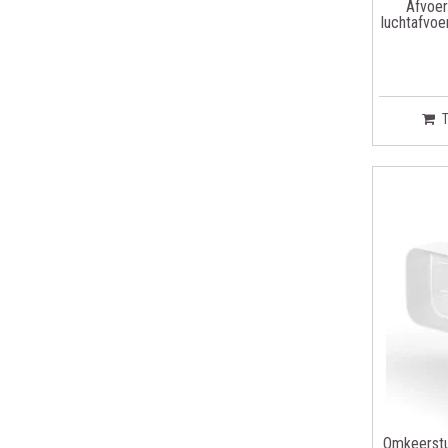
Afvoer
luchtafvo
Omkeerstu