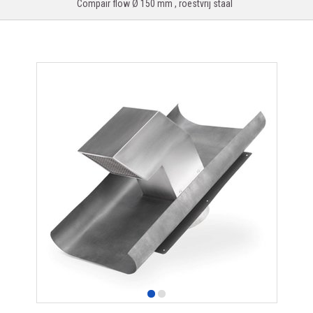
Compair flow Ø 150 mm , roestvrij staal