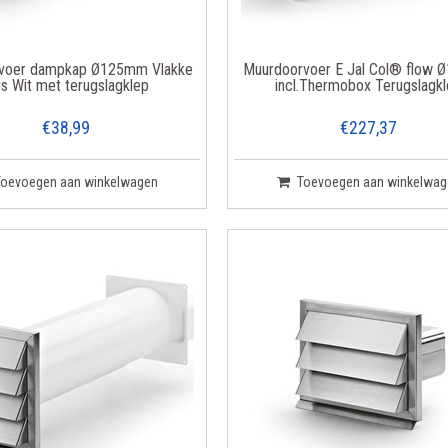
voer dampkap Ø125mm Vlakke
Muurdoorvoer E Jal Col® flow
is Wit met terugslagklep
incl.Thermobox Terugslagk
€38,99
€227,37
Toevoegen aan winkelwagen
Toevoegen aan winkelwag