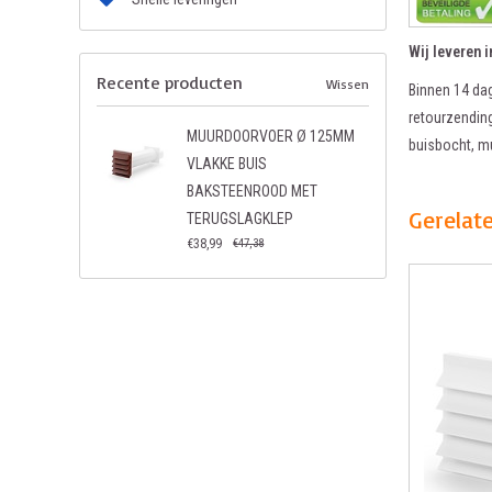
Wij leveren 
Recente producten
Wissen
Binnen 14 dag
retourzending
MUURDOORVOER Ø 125MM
buisbocht, m
VLAKKE BUIS
BAKSTEENROOD MET
Gerelat
TERUGSLAGKLEP
€38,99
€47,38