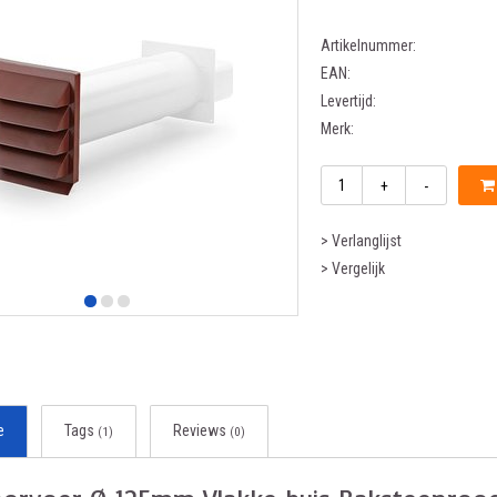
Artikelnummer:
EAN:
Levertijd:
Merk:
+
-
> Verlanglijst
> Vergelijk
e
Tags
Reviews
(1)
(0)