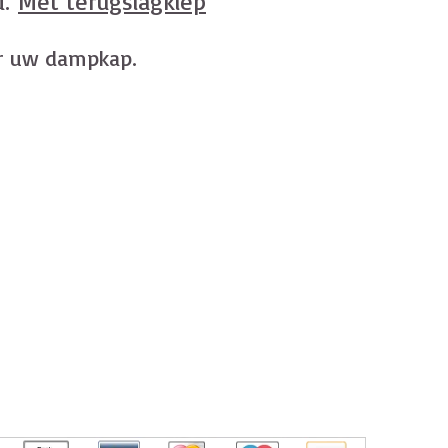
d.
Met terugslagklep
or uw dampkap.