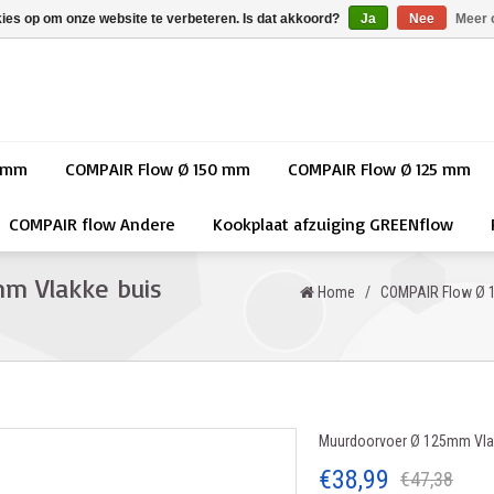
kies op om onze website te verbeteren. Is dat akkoord?
Ja
Nee
Meer 
0 mm
COMPAIR Flow Ø 150 mm
COMPAIR Flow Ø 125 mm
COMPAIR flow Andere
Kookplaat afzuiging GREENflow
m Vlakke buis
Home
/
COMPAIR Flow Ø 
Muurdoorvoer Ø 125mm Vlak
€38,99
€47,38