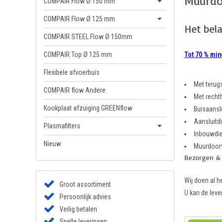
Muurdo
COMPAIR Flow Ø 150 mm
COMPAIR Flow Ø 125 mm
Het bel
COMPAIR STEEL Flow Ø 150mm
COMPAIR Top Ø 125 mm
Tot 70 % min
Flexibele afvoerbuis
Met terugs
COMPAIR flow Andere
Met recht
Kookplaat afzuiging GREENflow
Buisaansl
Aansluitd
Plasmafilters
Inbouwdie
Nieuw
Muurdoorv
Bezorgen &
Wij doen al h
Groot assortiment
U kan de lever
Persoonlijk advies
Veilig betalen
Snelle leveringen