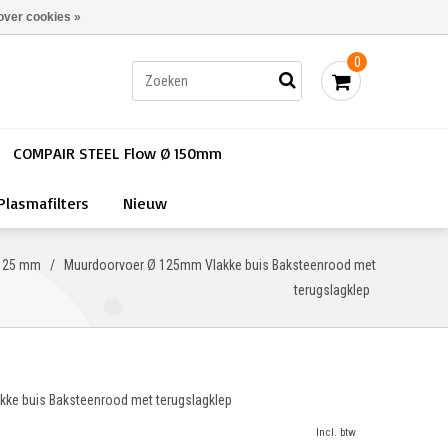
Bestellen - €0,00
Inloggen
over cookies »
0
COMPAIR STEEL Flow Ø 150mm
Plasmafilters
Nieuw
125 mm
/
Muurdoorvoer Ø 125mm Vlakke buis Baksteenrood met
terugslagklep
ke buis Baksteenrood met terugslagklep
Incl. btw