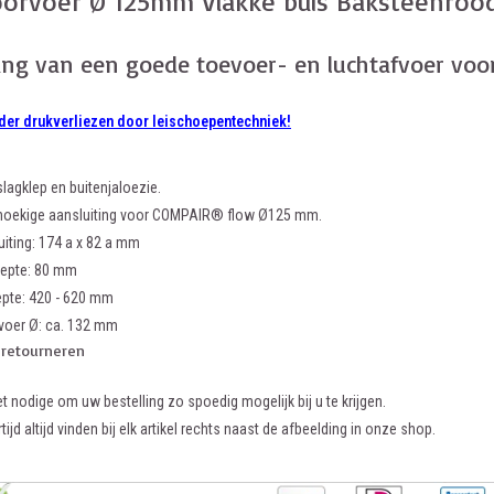
orvoer Ø 125mm Vlakke buis Baksteenroo
ang van een goede toevoer- en luchtafvoer vo
der drukverliezen door leischoepentechniek!
lagklep en buitenjaloezie.
hoekige aansluiting voor COMPAIR® flow Ø125 mm.
uiting: 174 a x 82 a mm
iepte: 80 mm
pte: 420 - 620 mm
oer Ø: ca. 132 mm
 retourneren
et nodige om uw bestelling zo spoedig mogelijk bij u te krijgen.
tijd altijd vinden bij elk artikel rechts naast de afbeelding in onze shop.