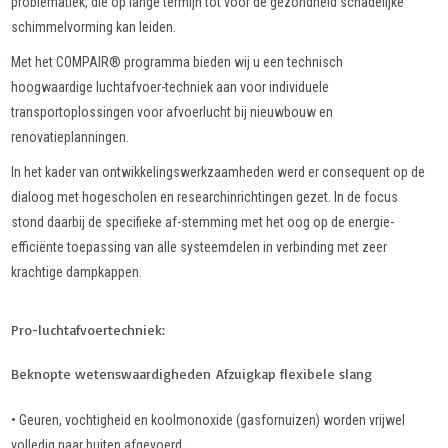
problematiek, die op lange termijn tot voor de gezondheid schadelijke
schimmelvorming kan leiden.
Met het COMPAIR® programma bieden wij u een technisch
hoogwaardige luchtafvoer-techniek aan voor individuele
transportoplossingen voor afvoerlucht bij nieuwbouw en
renovatieplanningen.
In het kader van ontwikkelingswerkzaamheden werd er consequent op de
dialoog met hogescholen en researchinrichtingen gezet. In de focus
stond daarbij de specifieke af-stemming met het oog op de energie-
efficiënte toepassing van alle systeemdelen in verbinding met zeer
krachtige dampkappen.
Pro-luchtafvoertechniek:
Beknopte wetenswaardigheden Afzuigkap flexibele slang
• Geuren, vochtigheid en koolmonoxide (gasfornuizen) worden vrijwel
volledig naar buiten afgevoerd.