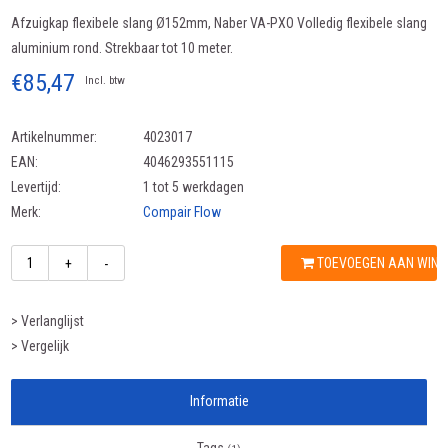
Afzuigkap flexibele slang Ø152mm, Naber VA-PXO Volledig flexibele slang
aluminium rond. Strekbaar tot 10 meter.
€85,47
Incl. btw
Artikelnummer:
4023017
EAN:
4046293551115
Levertijd:
1 tot 5 werkdagen
Merk:
Compair Flow
TOEVOEGEN AAN WIN
+
-
> Verlanglijst
> Vergelijk
Informatie