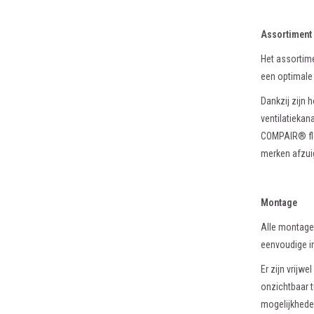
Assortiment
Het assortime
een optimale 
Dankzij zijn
ventilatiekan
COMPAIR® flo
merken afzui
Montage
Alle montage
eenvoudige in
Er zijn vrij
onzichtbaar t
mogelijkhede