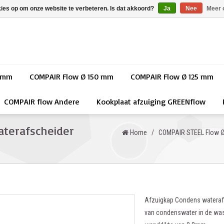
kies op om onze website te verbeteren. Is dat akkoord?
Ja
Nee
Meer 
0 mm
COMPAIR Flow Ø 150 mm
COMPAIR Flow Ø 125 mm
COMPAIR flow Andere
Kookplaat afzuiging GREENflow
terafscheider
Home
/
COMPAIR STEEL Flow 
Afzuigkap Condens waterafs
van condenswater in de wase