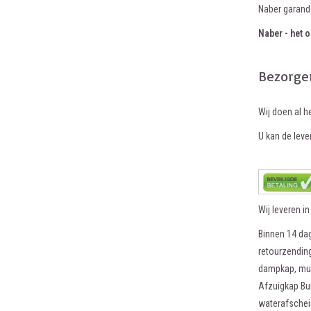
Naber garand
Naber - het o
Bezorge
Wij doen al h
U kan de lever
Wij leveren i
Binnen 14 dag
retourzending
dampkap, muu
Afzuigkap Bu
waterafscheid