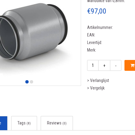
wanddikte van 0,8mm.
€97,00
Artikelnummer:
EAN:
Levertijd:
Merk:
+
-
> Verlanglijst
> Vergelijk
e
Tags
Reviews
(8)
(0)