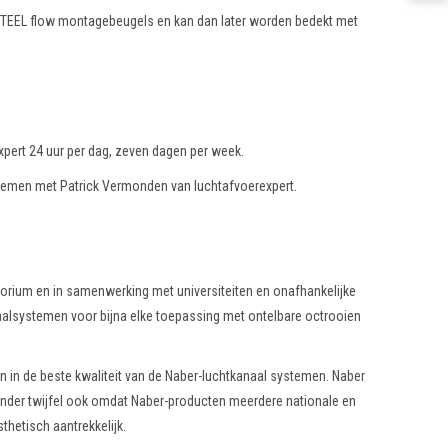
 STEEL flow montagebeugels en kan dan later worden bedekt met
ert 24 uur per dag, zeven dagen per week.
emen met Patrick Vermonden van luchtafvoerexpert.
torium en in samenwerking met universiteiten en onafhankelijke
naalsystemen voor bijna elke toepassing met ontelbare octrooien
in de beste kwaliteit van de Naber-luchtkanaal systemen. Naber
 zonder twijfel ook omdat Naber-producten meerdere nationale en
thetisch aantrekkelijk.