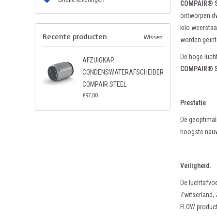
COMPAIR® S
ontworpen dw
kilo weerstaa
Recente producten
Wissen
worden geïnt
De hoge luch
AFZUIGKAP
COMPAIR® S
CONDENSWATERAFSCHEIDER
COMPAIR STEEL
€97,00
Prestatie
De geoptimal
hoogste nauwk
Veiligheid.
De luchtafvo
Zwitserland,
FLOW producte