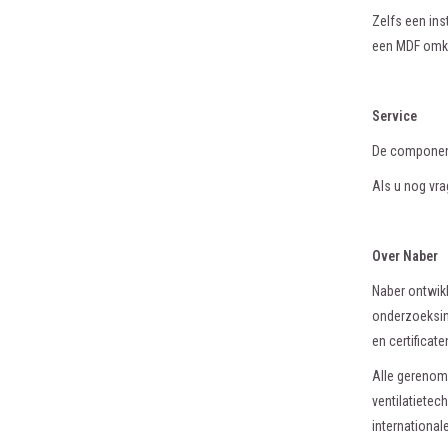
Zelfs een in
een MDF omka
Service
De component
Als u nog vr
Over Naber
Naber ontwikk
onderzoeksins
en certificate
Alle gerenom
ventilatietec
international