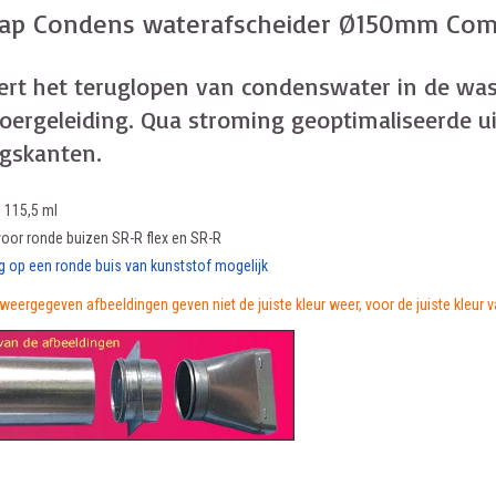
kap Condens waterafscheider Ø150mm Compai
ert het teruglopen van condenswater in de wase
voergeleiding. Qua stroming geoptimaliseerde u
gskanten.
 115,5 ml
oor ronde buizen SR-R flex en SR-R
ng op een ronde buis van kunststof mogelijk
weergegeven afbeeldingen geven niet de juiste kleur weer, voor de juiste kleur 