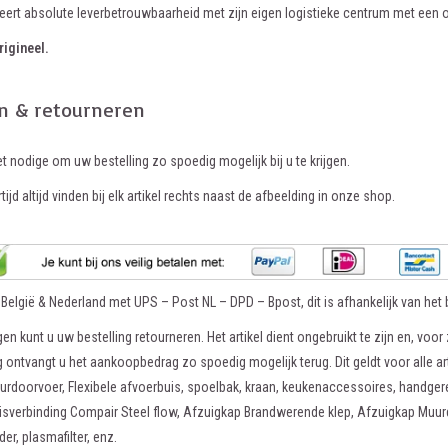
eert absolute leverbetrouwbaarheid met zijn eigen logistieke centrum met een 
rigineel.
n & retourneren
et nodige om uw bestelling zo spoedig mogelijk bij u te krijgen.
tijd altijd vinden bij elk artikel rechts naast de afbeelding in onze shop.
n België & Nederland met UPS – Post NL – DPD – Bpost, dit is afhankelijk van het b
en kunt u uw bestelling retourneren. Het artikel dient ongebruikt te zijn en, voor 
 ontvangt u het aankoopbedrag zo spoedig mogelijk terug. Dit geldt voor alle ar
rdoorvoer, Flexibele afvoerbuis, spoelbak, kraan, keukenaccessoires, handgere
isverbinding Compair Steel flow, Afzuigkap Brandwerende klep, Afzuigkap Muu
er, plasmafilter, enz.