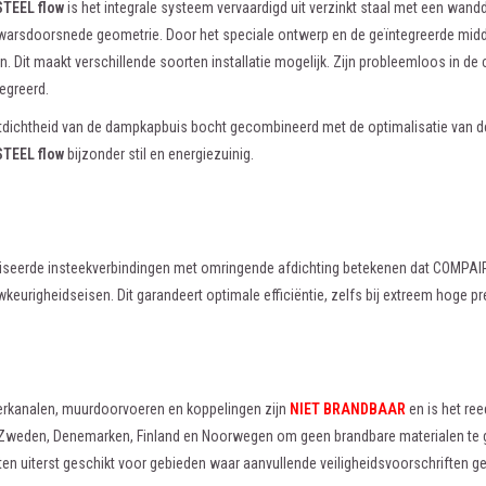
TEEL flow
is het integrale systeem vervaardigd uit verzinkt staal met een wandd
arsdoorsnede geometrie. Door het speciale ontwerp en de geïntegreerde midden
n. Dit maakt verschillende soorten installatie mogelijk. Zijn probleemloos in d
egreerd.
tdichtheid van de dampkapbuis bocht gecombineerd met de optimalisatie van d
TEEL flow
bijzonder stil en energiezuinig.
iseerde insteekverbindingen met omringende afdichting betekenen dat COMPAIR®
eurigheidseisen. Dit garandeert optimale efficiëntie, zelfs bij extreem hoge 
erkanalen, muurdoorvoeren en koppelingen zijn
NIET BRANDBAAR
en is het ree
 Zweden, Denemarken, Finland en Noorwegen om geen brandbare materialen te 
n uiterst geschikt voor gebieden waar aanvullende veiligheidsvoorschriften ge