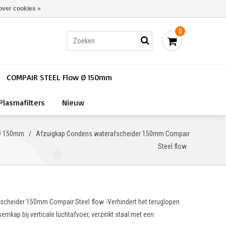
Bestellen - €0,00
Inloggen
over cookies »
0
COMPAIR STEEL Flow Ø 150mm
Plasmafilters
Nieuw
Ø 150mm
/
Afzuigkap Condens waterafscheider 150mm Compair
Steel flow
cheider 150mm Compair Steel flow -Verhindert het teruglopen
mkap bij verticale luchtafvoer, verzinkt staal met een