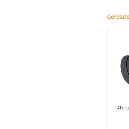
Gerelat
Afzui