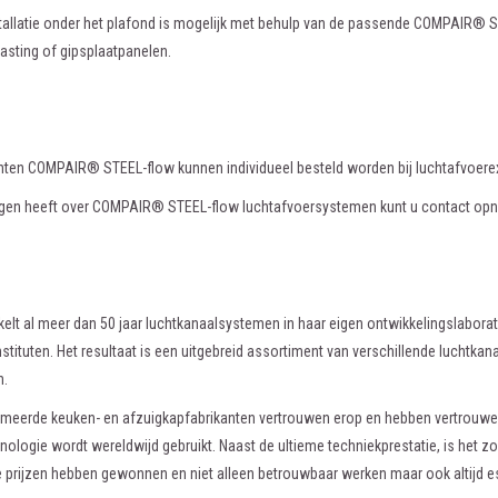
stallatie onder het plafond is mogelijk met behulp van de passende COMPAIR®
sting of gipsplaatpanelen.
en COMPAIR® STEEL-flow kunnen individueel besteld worden bij luchtafvoerexp
agen heeft over COMPAIR® STEEL-flow luchtafvoersystemen kunt u contact opn
elt al meer dan 50 jaar luchtkanaalsystemen in haar eigen ontwikkelingslabora
tituten. Het resultaat is een uitgebreid assortiment van verschillende luchtka
n.
meerde keuken- en afzuigkapfabrikanten vertrouwen erop en hebben vertrouwen 
hnologie wordt wereldwijd gebruikt. Naast de ultieme techniekprestatie, is het
e prijzen hebben gewonnen en niet alleen betrouwbaar werken maar ook altijd es