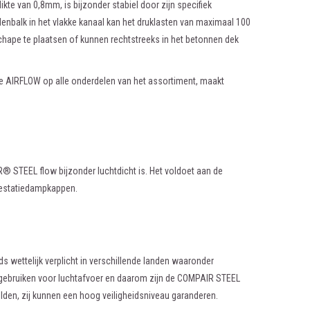
ikte van 0,8mm, is bijzonder stabiel door zijn specifiek
balk in het vlakke kanaal kan het druklasten van maximaal 100
e chape te plaatsen of kunnen rechtstreeks in het betonnen dek
e AIRFLOW op alle onderdelen van het assortiment, maakt
 STEEL flow bijzonder luchtdicht is. Het voldoet aan de
prestatiedampkappen.
ds wettelijk verplicht in verschillende landen waaronder
gebruiken voor luchtafvoer en daarom zijn de COMPAIR STEEL
lden, zij kunnen een hoog veiligheidsniveau garanderen.