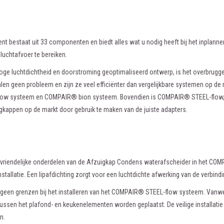
nt bestaat uit 33 componenten en biedt alles wat u nodig heeft bij het inplanne
luchtafvoer te bereiken.
 hoge luchtdichtheid en doorstroming geoptimaliseerd ontwerp, is het overbr
alen geen probleem en zijn ze veel efficiënter dan vergelijkbare systemen op de
w systeem en COMPAIR® bion systeem. Bovendien is COMPAIR® STEEL-flow, net
gkappen op de markt door gebruik te maken van de juiste adapters.
vriendelijke onderdelen van de Afzuigkap Condens waterafscheider in het CO
stallatie. Een lipafdichting zorgt voor een luchtdichte afwerking van de verbindi
wel geen grenzen bij het installeren van het COMPAIR® STEEL-flow systeem. V
ussen het plafond- en keukenelementen worden geplaatst. De veilige installatie i
n.