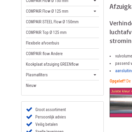
COMPAIR Flow Ø 150 mm
Afzuig
COMPAIR Flow Ø 125 mm
Verhind
COMPAIR STEEL Flow Ø 150mm
luchtaf
COMPAIR Top Ø 125 mm
stromin
Flexibele afvoerbuis
COMPAIR flow Andere
vulvolume
passend v
Kookplaat afzuiging GREENflow
aansluiti
Plasmafilters
Opgelet!!
De 
Nieuw
Groot assortiment
Persoonlijk advies
Veilig betalen
Snelle leveringen