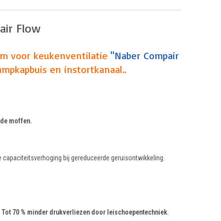
air Flow
em voor keukenventilatie
"Naber Compair
ampkapbuis en instortkanaal..
mde moffen.
e capaciteitsverhoging bij gereduceerde geruisontwikkeling.
,
Tot 70 % minder drukverliezen door leischoepentechniek
.