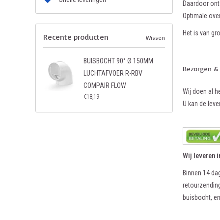
Daardoor onts
Optimale ove
Het is van gr
Recente producten
Wissen
BUISBOCHT 90° Ø 150MM
Bezorgen &
LUCHTAFVOER R-RBV
COMPAIR FLOW
Wij doen al h
€18,19
U kan de lever
Wij leveren 
Binnen 14 dag
retourzending
buisbocht, en