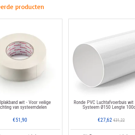
eerde producten
lplakband wit - Voor veilige
Ronde PVC Luchtafvoerbuis wit
ichting van systeemdelen
Systeem Ø150 Lengte 10
€51,90
€27,62
€31,22