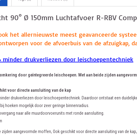
cht 90° Ø 150mm Luchtafvoer R-RBV Comp
ook het allernieuwste meest geavanceerde syste
 ontworpen voor de afvoerbuis van de afzuigkap, d
 minder drukverliezen door leischoepentechniek
omkering door geïntegreerde leischoepen. Met aan beide zijden aangevor
ikt voor directe aansluiting van de kap
minder drukverliezen door leischoepentechniek. Daardoor ontstaat een duidelijk
bij hoeken mogelijk door zeer geringe binnenradius.
overgang naar alle muurdoorvoerunits met ronde aansluiting.
mm
e zijden aangevormde moffen, Ook geschikt voor directe aansluiting van de kap