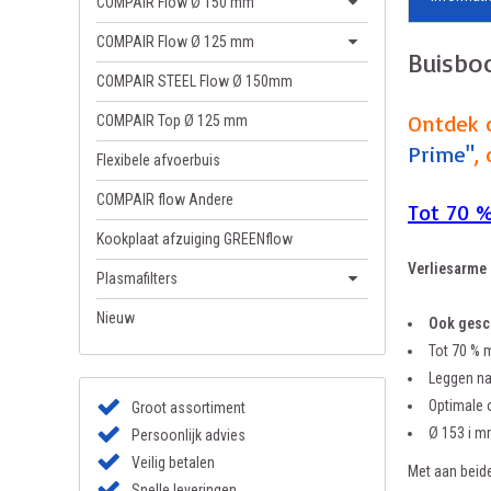
COMPAIR Flow Ø 150 mm
COMPAIR Flow Ø 125 mm
Buisbo
COMPAIR STEEL Flow Ø 150mm
Ontdek 
COMPAIR Top Ø 125 mm
Prime"
,
Flexibele afvoerbuis
COMPAIR flow Andere
Tot 70 %
Kookplaat afzuiging GREENflow
Verliesarme 
Plasmafilters
Nieuw
Ook gesch
Tot 70 % 
Leggen na
Optimale 
Groot assortiment
Ø 153 i 
Persoonlijk advies
Veilig betalen
Met aan beid
Snelle leveringen