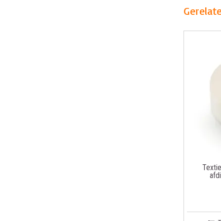
Gerelat
Textie
afd