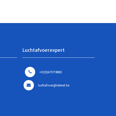
Luchtafvoerexpert
+32(0)475718803
luchtafvoer@telenet.be