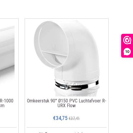
10
 R-1000
Omkeerstuk 90° Ø150 PVC Luchtafvoer R-
0cm
URX Flow
€34,75
€37,41