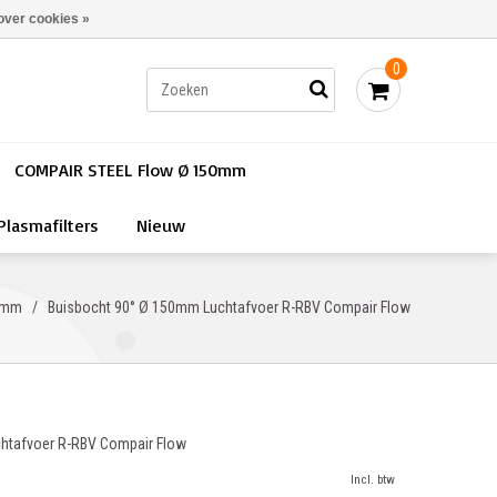
Bestellen - €0,00
Inloggen
over cookies »
0
COMPAIR STEEL Flow Ø 150mm
Plasmafilters
Nieuw
 mm
/
Buisbocht 90° Ø 150mm Luchtafvoer R-RBV Compair Flow
htafvoer R-RBV Compair Flow
Incl. btw